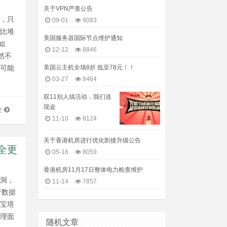
关于VPN严查公告
制，只
09-01
9083
，比堆
美国服务器国际节点维护通知
如
12-12
8846
虽然不
美国云主机全场8折 低至78元！！
理可能
03-27
8464
双11别人搞活动，我们送
现金
文
11-10
8124
关于香港机房进行优化割接升级公告
全更
05-16
8059
香港机房11月17日整体电力检查维护
漏洞，
11-14
7857
进行数据
。宝塔
管理面
随机文章