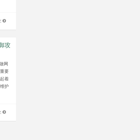
文
御攻
做网
关重要
营起着
种维护
文