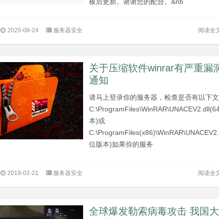
板后更新。谢谢您的配合。&nb
阅读全
2020-08-24
服务器安全
关于压缩软件winrar有严重漏
通知
请马上登录你的服务器，检查是否有以下
C:\ProgramFiles\WinRAR\UNACEV2.dll(
本)或
C:\ProgramFiles(x86)\WinRAR\UNACEV2.d
位版本)如果你的服务
阅读全
2019-02-21
服务器安全
全球爆发勒索病毒攻击 我国