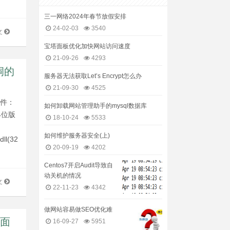
三一网络2024年春节放假安排
24-02-03
3540
文
宝塔面板优化加快网站访问速度
21-09-26
4293
洞的
服务器无法获取Let’s Encrypt怎么办
21-09-30
4525
文件：
如何卸载网站管理助手的mysql数据库
64位版
18-10-24
5533
如何维护服务器安全(上)
ll(32
20-09-19
4202
Centos7开启Audit导致自
动关机的情况
文
22-11-23
4342
做网站容易做SEO优化难
大面
16-09-27
5951