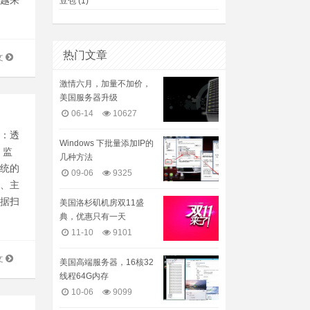
豆包
(1)
热门文章
文
激情六月，加量不加价，
美国服务器升级
06-14
10627
务：透
Windows 下批量添加IP的
，监
几种方法
系统的
09-06
9325
备、主
根据扫
美国洛杉矶机房双11盛
典，优惠只有一天
11-10
9101
文
美国高端服务器，16核32
线程64G内存
10-06
9099