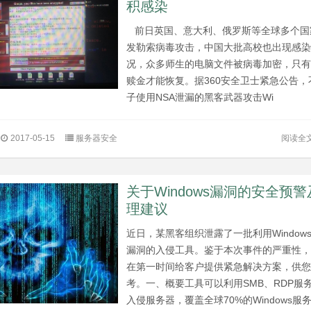
积感染
前日英国、意大利、俄罗斯等全球多个国
发勒索病毒攻击，中国大批高校也出现感
况，众多师生的电脑文件被病毒加密，只
赎金才能恢复。据360安全卫士紧急公告，
子使用NSA泄漏的黑客武器攻击Wi
阅读全
2017-05-15
服务器安全
关于Windows漏洞的安全预
理建议
近日，某黑客组织泄露了一批利用Window
漏洞的入侵工具。鉴于本次事件的严重性
在第一时间给客户提供紧急解决方案，供
考。一、概要工具可以利用SMB、RDP服
入侵服务器，覆盖全球70%的Windows服