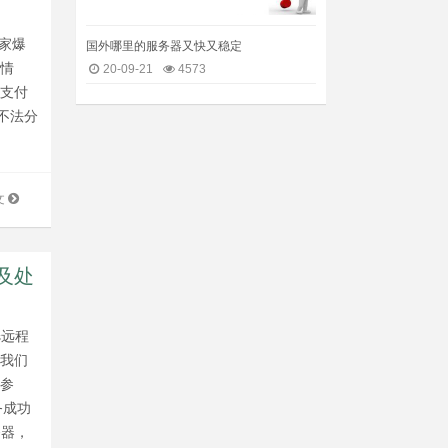
家爆
国外哪里的服务器又快又稳定
染情
20-09-21
4573
有支付
不法分
文
警及处
s远程
，我们
您参
务成功
务器，